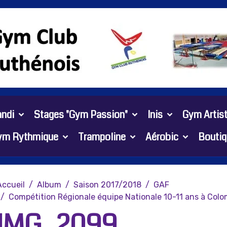
ndi
Stages "Gym Passion"
Inis
Gym Artis
ym Rythmique
Trampoline
Aérobic
Boutiq
Accueil
Album
Saison 2017/2018
GAF
Compétition Régionale équipe Nationale 10-11 ans à Colo
IMG_2099