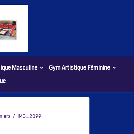
tique Masculine
Gym Artistique Féminine
ue
miers
IMG_2099