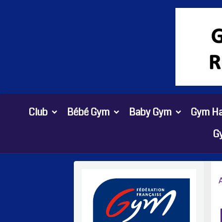
Club
Bébé Gym
Baby Gym
Gym Ha
G