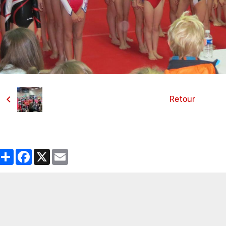
Retour
Partager
Facebook
X
Email