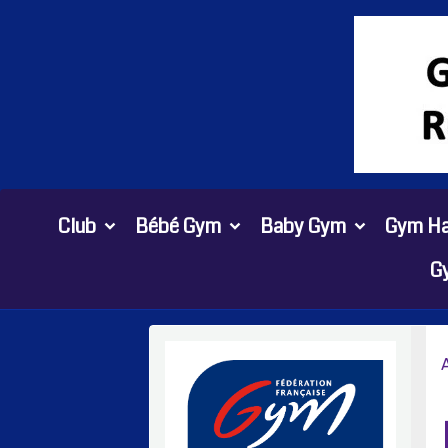
Club
Bébé Gym
Baby Gym
Gym Ha
G