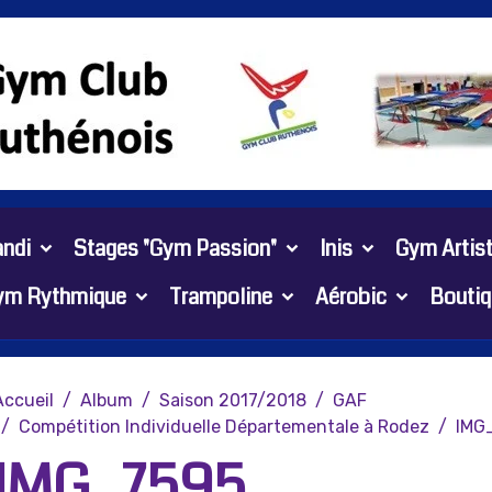
ndi
Stages "Gym Passion"
Inis
Gym Artis
ym Rythmique
Trampoline
Aérobic
Boutiq
Accueil
Album
Saison 2017/2018
GAF
Compétition Individuelle Départementale à Rodez
IMG
IMG_7595