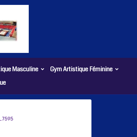
tique Masculine
Gym Artistique Féminine
ue
_7595