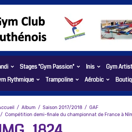
ndi
Stages "Gym Passion"
Inis
Gym Artis
ym Rythmique
Trampoline
Aérobic
Boutiq
Accueil
Album
Saison 2017/2018
GAF
Compétition demi-finale du championnat de France à Nî
IMG_1824