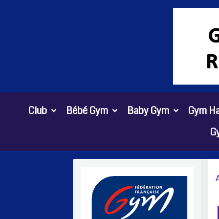
Club
Bébé Gym
Baby Gym
Gym Ha
G