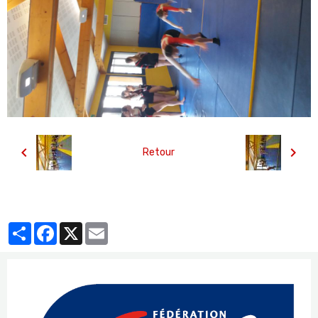
Retour
Partager
Facebook
X
Email