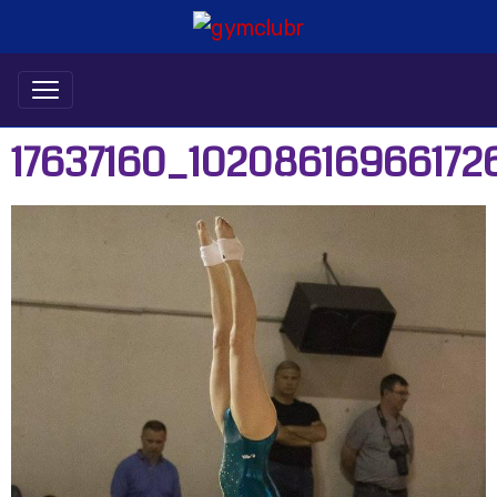
17637160_1020861696617