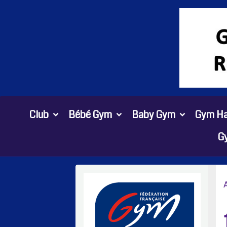
Club
Bébé Gym
Baby Gym
Gym Ha
G