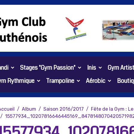
ndi
Stages "Gym Passion"
Inis
Gym Artis
ym Rythmique
Trampoline
Aérobic
Boutiq
Accueil
Album
Saison 2016/2017
Fête de la Gym : L
15577934_10207816646445169_847814807042057198
15577934_10207816