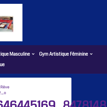
tique Masculine
Gym Artistique Féminine
ue
e Rêve
2_o
646445169_847814