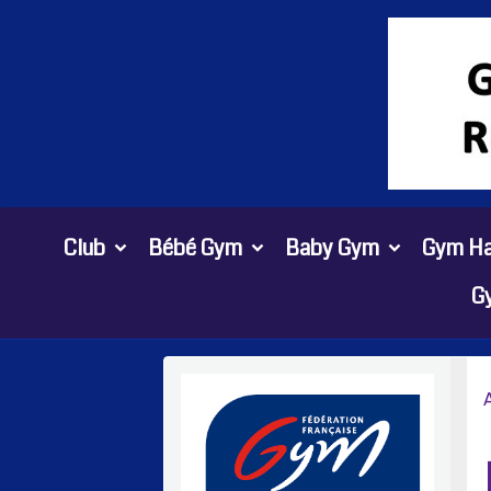
Club
Bébé Gym
Baby Gym
Gym Ha
G