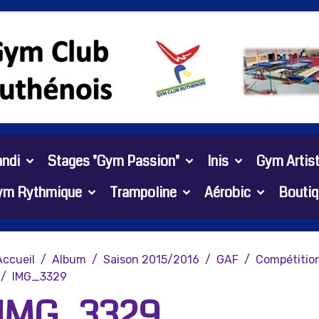
ndi
Stages "Gym Passion"
Inis
Gym Artis
ym Rythmique
Trampoline
Aérobic
Boutiq
Accueil
Album
Saison 2015/2016
GAF
Compétition
IMG_3329
IMG_3329