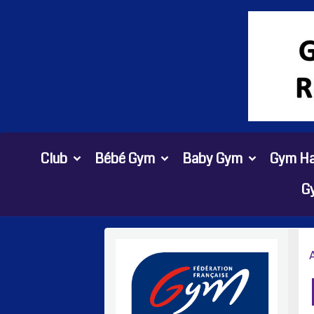
Club
Bébé Gym
Baby Gym
Gym Ha
G